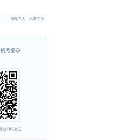
德厚立人 术湛立业
手机号登录